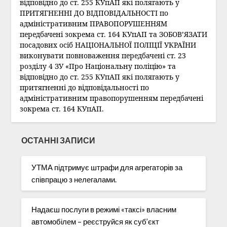
відповідно до ст. 255 КУпАП які полягають у
ПРИТЯГНЕННІ ДО ВІДПОВІДАЛЬНОСТІ по
адміністративним ПРАВОПОРУШЕННЯМ
передбачені зокрема ст. 164 КУпАП та ЗОБОВ’ЯЗАТИ
посадових осіб НАЦІОНАЛЬНОЇ ПОЛІЦІЇ УКРАЇНИ
виконувати повноваження передбачені ст. 23
розділу 4 ЗУ «Про Національну поліцію» та
відповідно до ст. 255 КУпАП які полягають у
притягненні до відповідальності по
адміністративним правопорушенням передбачені
зокрема ст. 164 КУпАП.
ОСТАННІ ЗАПИСИ
УТМА підтримує штрафи для агрегаторів за
співпрацю з нелегалами.
Надаєш послуги в режимі «таксі» власним
автомобілем – реєструйся як суб’єкт