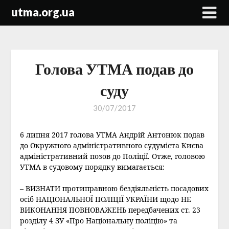
Skip
utma.org.ua
to
content
Голова УТМА подав до
суду
30/07/2017
6 липня 2017 голова УТМА Андрій Антонюк подав
до Окружного адміністративного судуміста Києва
адміністративний позов до Поліції. Отже, головою
УТМА в судовому порядку вимагається:
– ВИЗНАТИ протиправною бездіяльність посадових
осіб НАЦІОНАЛЬНОЇ ПОЛІЦІЇ УКРАЇНИ щодо НЕ
ВИКОНАННЯ ПОВНОВАЖЕНЬ передбачених ст. 23
розділу 4 ЗУ «Про Національну поліцію» та