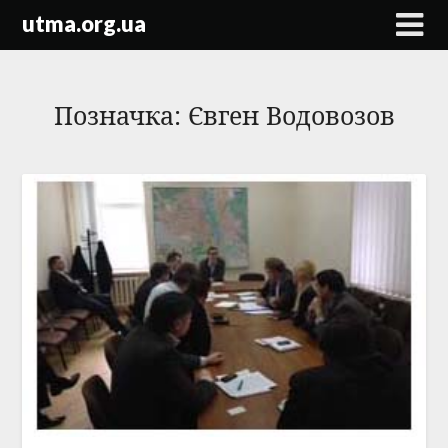
Skip
utma.org.ua
to
content
Позначка:
Євген Водовозов