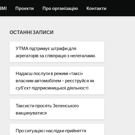
ЗМІ
Проекти
Про організацію
Контакти
ОСТАННІ ЗАПИСИ
УТМА підтримує штрафи для
агрегаторів за співпрацю з нелегалами.
Надаєш послуги в режимі «таксі»
власним автомобілем – реєструйся як
суб’єкт підприємницької діяльності
Таксисти просять Зеленського
вакцинуватися
Про ситуацію і наслідки прийняття