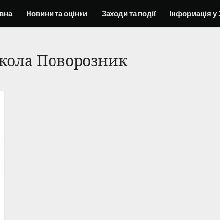
вна
Новини та оцінки
Заходи та події
Інформація у 
кола Поворозник