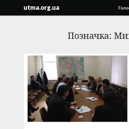
Skip
utma.org.ua
Голо
to
content
Позначка:
Ми