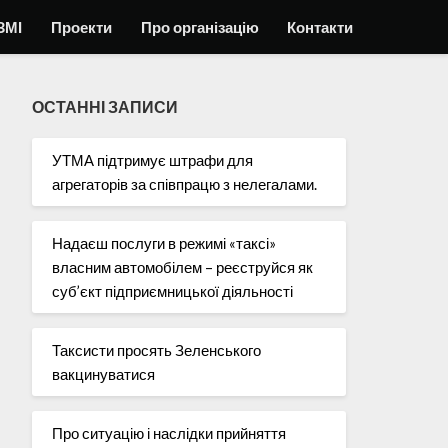
ЗМІ
Проекти
Про організацію
Контакти
ОСТАННІ ЗАПИСИ
УТМА підтримує штрафи для
агрегаторів за співпрацю з нелегалами.
Надаєш послуги в режимі «таксі»
власним автомобілем – реєструйся як
суб’єкт підприємницької діяльності
Таксисти просять Зеленського
вакцинуватися
Про ситуацію і наслідки прийняття