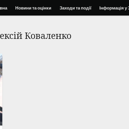
вна
Новини та оцінки
Заходи та події
Інформація у 
ексій Коваленко