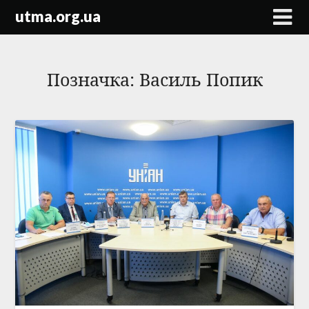
Skip
utma.org.ua
to
content
Позначка:
Василь Попик