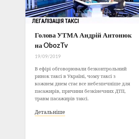
Голова УТМА Андрій Антонюк
на ObozTv
19/09/2019
В ефірі обговорювали безконтрольний
ринок таксі в Україні, чому таксі з
кожнем днем стає все небезпечніше для
пасажирів, причини безкінечних ДТП,
травм пасажирів таксі.
Детальніше