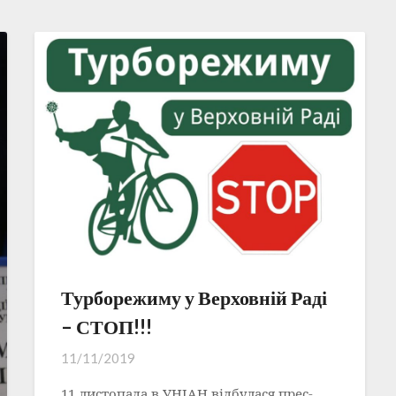
Турборежиму у Верховній Раді
– СТОП!!!
11/11/2019
11 листопада в УНІАН відбулася прес-