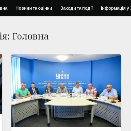
вна
Новини та оцінки
Заходи та події
Інформація у 
ія:
Головна