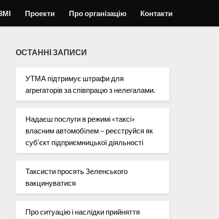
ЗМІ
Проекти
Про організацію
Контакти
ОСТАННІ ЗАПИСИ
УТМА підтримує штрафи для
агрегаторів за співпрацю з нелегалами.
Надаєш послуги в режимі «таксі»
власним автомобілем – реєструйся як
суб’єкт підприємницької діяльності
Таксисти просять Зеленського
вакцинуватися
Про ситуацію і наслідки прийняття