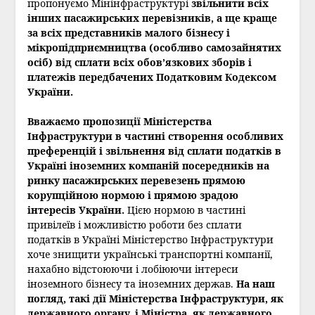
пропонуємо Мінінфраструктурі
звільнити всіх
інших пасажирських перевізників, а ще краще
за всіх представників малого бізнесу і
мікропідприємництва (особливо самозайнятих
осіб) від сплати всіх обов’язкових зборів і
платежів передбачених Податковим Кодексом
України.
Вважаємо пропозиції Міністерства
Інфраструктури в частині створення особливих
преференцій і звільнення від сплати податків в
Україні іноземних компаній посередників на
ринку пасажирських перевезень прямою
корупційною нормою і прямою зрадою
інтересів України.
Цією нормою в частині
привілеїв і можливістю роботи без сплати
податків в Україні Міністерство Інфраструктури
хоче знищити українські транспортні компанії,
нахабно відстоюючи і лобіюючи інтереси
іноземного бізнесу та іноземних держав.
На наш
погляд, такі дії Міністерства Інфраструктури, як
державного органу, і Міністра, як державного