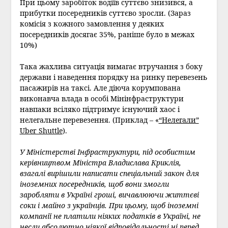
При цьому заробіток водіїв суттєво знизився, а
прибутки посередників суттєво зросли. (Зараз
комісія з кожного замовлення у деяких
посередників досягає 35%, раніше було в межах
10%)
Така жахлива ситуація вимагає втручання з боку
держави і наведення порядку на ринку перевезень
пасажирів на таксі. Але діюча корумпована
виконавча влада в особі Мінінфраструктури
навпаки всіляко підтримує існуючий хаос і
нелегальне перевезення. (Приклад – «
“Нелегали”
Uber Shuttle
).
У Міністерстві Інфраструктури, під особистим
керівництвом Міністра Владислава Криклія,
взагалі вирішили написати спеціальний закон для
іноземних посередників, щоб вони змогли
заробляти в Україні гроші, вичавлюючи життєві
соки і майно з українців. При цьому, щоб іноземні
компанії не платили ніяких податків в Україні, не
несли абсолютно ніякої відповідальності ні перед