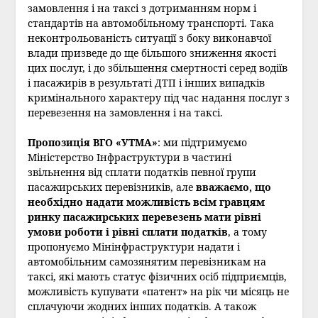
замовлення і на таксі з дотриманням норм і
стандартів на автомобільному транспорті. Така
неконтрольованість ситуації з боку виконавчої
влади призведе до ще більшого зниження якості
цих послуг, і до збільшення смертності серед водіїв
і пасажирів в результаті ДТП і інших випадків
кримінального характеру під час надання послуг з
перевезення на замовлення і на таксі.
Пропозиція ВГО «УТМА»
: ми підтримуємо
Міністерство Інфраструктури в частині
звільнення від сплати податків певної групи
пасажирських перевізників, але
вважаємо, що
необхідно надати можливість всім гравцям
ринку пасажирських перевезень мати рівні
умови роботи і рівні сплати податків
, а тому
пропонуємо Мінінфраструктури надати і
автомобільним самозянятим перевізникам на
таксі, які мають статус фізичних осіб підприємців,
можливість купувати «патент» на рік чи місяць не
сплачуючи жодних інших податків. А також