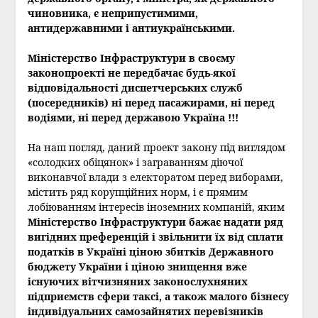
чиновника, є неприпустимими,
антидержавними і антиукраїнськими.
Міністерство Інфраструктури в своєму
законопроекті не передбачає будь-якої
відповідальності диспетчерських служб
(посередників) ні перед пасажирами, ні перед
водіями, ні перед державою Україна !!!
На наш погляд, даний проект закону під виглядом
«солодких обіцянок» і заграванням діючої
виконавчої влади з електоратом перед виборами,
містить ряд корупційних норм, і є прямим
лобіюванням інтересів іноземних компаній, яким
Міністерство Інфраструктури бажає надати ряд
вигідних преференцій і звільнити їх від сплати
податків в Україні ціною збитків Державного
бюджету України і ціною знищення вже
існуючих вітчизняних законослухняних
підприємств сфери таксі, а також малого бізнесу
індивідуальних самозайнятих перевізників