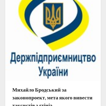
Михайло Бродський за
законопроект, мета якого вивести
таксистів з «тіні»