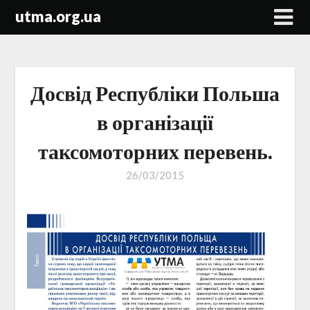
Skip
utma.org.ua
to
content
Досвід Республіки Польша
в організації
таксомоторних перевень.
26/03/2015