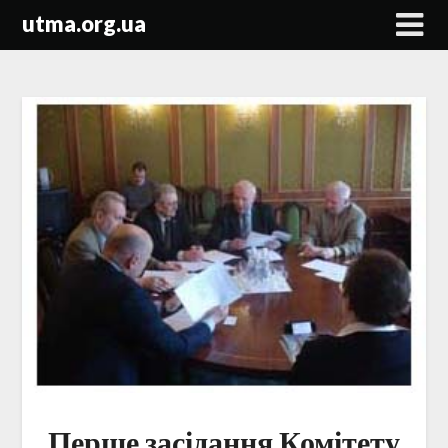
Skip
utma.org.ua
to
content
Перше засідання Комітету