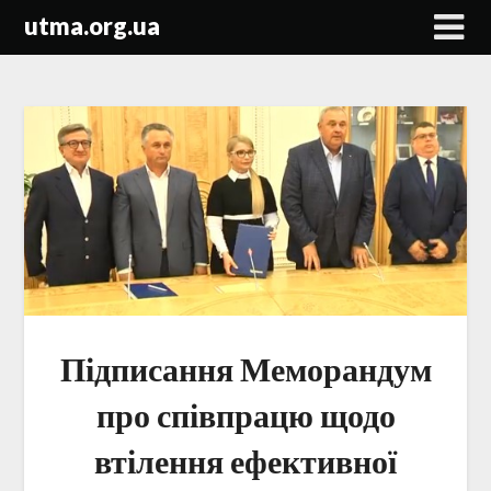
Skip
utma.org.ua
to
content
Підписання Меморандум
про співпрацю щодо
втілення ефективної