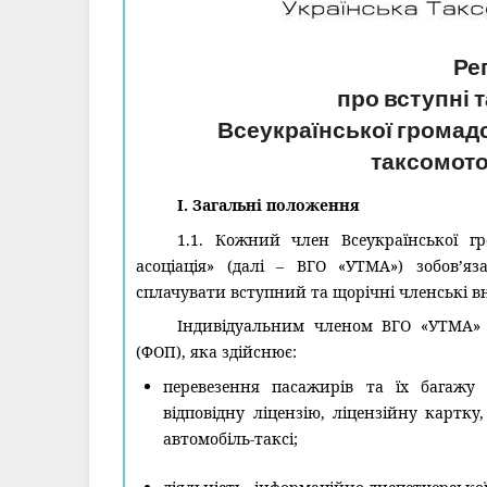
Ре
про вступні 
Всеукраїнської громадс
таксомото
I. Загальні положення
1.1. Кожний член Всеукраїнської гр
асоціація» (далі – ВГО «УТМА») зобов’я
сплачувати вступний та щорічні членські в
Індивідуальним членом ВГО «УТМА» 
(ФОП), яка здійснює:
перевезення пасажирів та їх багаж
відповідну ліцензію, ліцензійну картк
автомобіль-таксі;