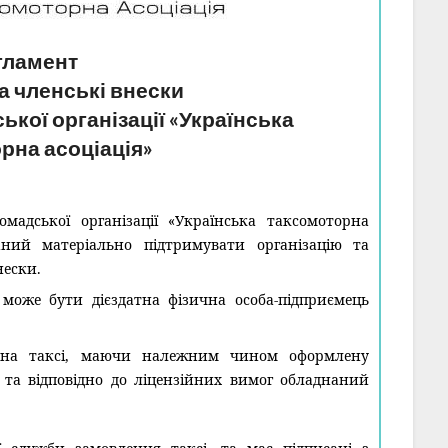
гламент
та членські внески
ької організації «Українська
рна асоціація»
омадської організації «Українська таксомоторна
заний матеріально підтримувати організацію та
нески.
може бути дієздатна фізична особа-підприємець
у на таксі, маючи належним чином оформлену
у, та відповідно до ліцензійних вимог обладнаний