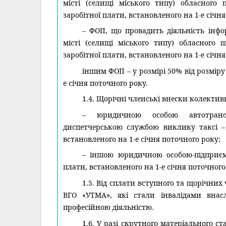
місті (селищі міського типу) обласного 
заробітної плати, встановленого на 1-е січн
– ФОП, що провадить діяльність інфо
місті (селищі міського типу) обласного 
заробітної плати, встановленого на 1-е січн
іншим ФОП – у розмірі 50% від розміру
е січня поточного року.
1.4. Щорічні членські внески колекти
– юридичною особою автотрансп
диспетчерською службою виклику таксі – 
встановленого на 1-е січня поточного року;
– іншою юридичною особою-підприємс
плати, встановленого на 1-е січня поточного
1.5. Від сплати вступного та щорічних
ВГО «УТМА», які стали інвалідами внасл
професійною діяльністю.
1.6. У разі скрутного матеріального с