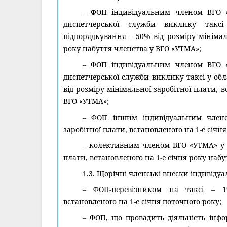
– ФОП індивідуальним членом ВГО «
диспетчерської служби виклику таксі
підпорядкування – 50% від розміру мінімал
року набуття членства у ВГО «УТМА»;
– ФОП індивідуальним членом ВГО «
диспетчерської служби виклику таксі у обл
від розміру мінімальної заробітної плати, 
ВГО «УТМА»;
– ФОП іншим індивідуальним члено
заробітної плати, встановленого на 1-е січн
– колективним членом ВГО «УТМА» у ро
плати, встановленого на 1-е січня року наб
1.3. Щорічні членські внески індивіду
– ФОП-перевізником на таксі – 1%
встановленого на 1-е січня поточного року;
– ФОП, що провадить діяльність інфо