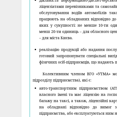
діяльність інформаційно-диспетчерськ
ліцензіатами перевізниками та самозай
обслуговування водіїв автомобілів так
працюють на обладнаних відповідно до 
яких у сукупності: не менше 10-ти оди
менш 20-ти одиниць – для обласного цен
– для міста Києва.
реалізацію продукції або надання посл
готовий запропонувати спеціальні вигід
фізичних осіб-підприємців, що надають п
Колективним членом ВГО «УТМА» мож
підрозділу підприємства), які є:
авто-транспортним підприємством (АТ
власного імені та має ліцензію на госп
багажу на таксі, а також, ліцензійні ка
на обладнані відповідно до вимог за
підприємства, або експлуатуються ним на