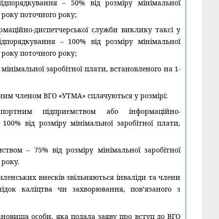
підпорядкування – 50% від розміру мінімальної
я року поточного року;
рмаційно-диспетчерської служби виклику таксі у
підпорядкування – 100% від розміру мінімальної
я року поточного року;
 мінімальної заробітної плати, встановленого на 1-
вним членом ВГО «УТМА» сплачуються у розмірі:
ортним підприємством або інформаційно-
100% від розміру мінімальної заробітної плати,
твом – 75% від розміру мінімальної заробітної
 року.
 членських внесків звільняються інваліди та члени
ідок каліцтва чи захворювання, пов’язаного з
тановища особи, яка подала заяву про вступ до ВГО