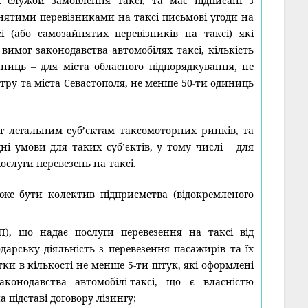
ої служби замовлення таксі, та має підписані з
нятими перевізниками на таксі письмові угоди на
сі (або самозайнятих перевізників на таксі) які
вимог законодавства автомобілях таксі, кількість
ниць – для міста обласного підпорядкування, не
тру та міста Севастополя, не менше 50-ти одиниць
уг легальним суб’єктам таксомоторних ринків, та
ні умови для таких суб’єктів, у тому числі – для
ослуги перевезень на таксі.
е бути колектив підприємства (відокремленого
П), що надає послуги перевезення на таксі від
одарську діяльність з перевезення пасажирів та їх
ртки в кількості не менше 5-ти штук, які оформлені
конодавства автомобілі-таксі, що є власністю
 підставі договору лізингу;