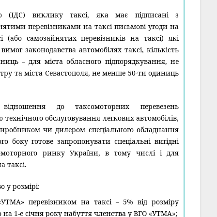
ою (ІДС) виклику таксі, яка має підписані з
нятими перевізниками на таксі письмові угоди на
сі (або самозайнятих перевізників на таксі) які
вимог законодавства автомобілях таксі, кількість
ниць – для міста обласного підпорядкування, не
тру та міста Севастополя, не менше 50-ти одиниць
 відношення до таксомоторних перевезень
 технічного обслуговування легкових автомобілів,
виробником чи дилером спеціального обладнання
вого боку готове запропонувати спеціальні вигідні
омоторного ринку України, в тому числі і для
а таксі.
о у розмірі:
УТМА» перевізником на таксі – 5% від розміру
 на 1-е січня року набуття членства у ВГО «УТМА»;