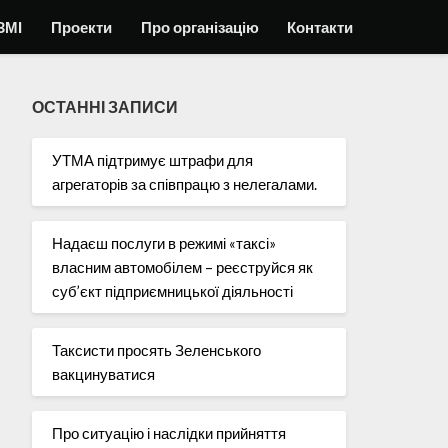
ЗМІ
Проекти
Про організацію
Контакти
ОСТАННІ ЗАПИСИ
УТМА підтримує штрафи для
агрегаторів за співпрацю з нелегалами.
Надаєш послуги в режимі «таксі»
власним автомобілем – реєструйся як
суб’єкт підприємницької діяльності
Таксисти просять Зеленського
вакцинуватися
Про ситуацію і наслідки прийняття