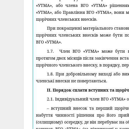
«УТМА», або члена ВГО «УТМА» рішенням
«УТМА», або Правління ВГО «УТМА», вони мо
щорічних членських внесків.
При покращенні матеріального станов
щорічних членських внесків може бути по
ВГО «УТМА».
1.7. Член ВГО «УТМА» може бути в
протягом двох місяців після закінчення вс
щорічного членського внеску, в порядку, пе
1.8. При добровільному виході або ви
членські внески не повертаються.
II. Порядок сплати вступних та щорі
2.1. Індивідуальний член ВГО «УТМА» о
– вступний внесок та перший щорічн
набуття чинності рішення про його прий
(селищному) осередку, де він перебуває на 
рахунок ВГО «УТМА» (за відсутності у конк