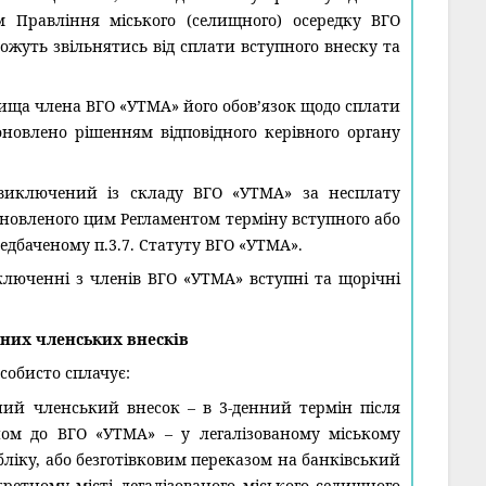
 Правління міського (селищного) осередку ВГО
жуть звільнятись від сплати вступного внеску та
ища члена ВГО «УТМА» його обов’язок щодо сплати
новлено рішенням відповідного керівного органу
иключений із складу ВГО «УТМА» за несплату
тановленого цим Регламентом терміну вступного або
редбаченому п.3.7. Статуту ВГО «УТМА».
ключенні з членів ВГО «УТМА» вступні та щорічні
чних членських внесків
собисто сплачує:
ий членський внесок – в 3-денний термін після
ом до ВГО «УТМА» – у легалізованому міському
обліку, або безготівковим переказом на банківський
ретному місті легалізованого міського селищного