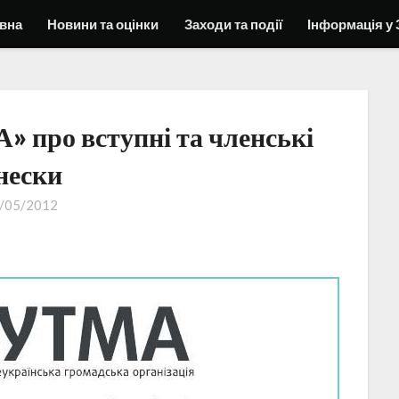
вна
Новини та оцінки
Заходи та події
Інформація у 
 про вступні та членські
нески
/05/2012