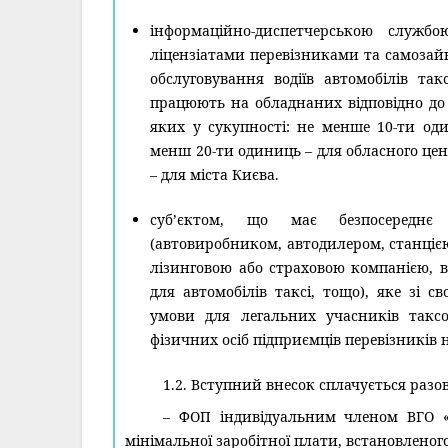
інформаційно-диспетчерською служб
ліцензіатами перевізниками та самозай
обслуговування водіїв автомобілів так
працюють на обладнаних відповідно до 
яких у сукупності: не менше 10-ти оди
менш 20-ти одиниць – для обласного цен
– для міста Києва.
суб’єктом, що має безпосереднє
(автовиробником, автодилером, станцією
лізинговою або страховою компанією, 
для автомобілів таксі, тощо), яке зі с
умови для легальних учасників такс
фізичних осіб підприємців перевізників н
1.2. Вступний внесок сплачується разов
– ФОП індивідуальним членом ВГО «
мінімальної заробітної плати, встановленого