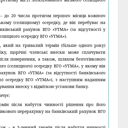
 – до 20 числа протягом першого місяця кожного
ькому (селищному) осередку, де він перебуває на
анківський рахунок ВГО «УТМА» (за відсутності у
селищного осередку ВГО «УТМА»).
, який на тривалий термін (більше одного року)
ліку, щорічні членські внески може сплачувати
ісля повернення, а також, шляхом безготівкового
го (селищного) осередку ВГО «УТМА», у якому він
рахунок ВГО «УТМА» (за відсутності банківського
го) осередку ВГО «УТМА»), з наступним наданням
ування внеску з відміткою установи банку.
ачує:
рмін після набуття чинності рішення про його
вкового перерахунку на банківський рахунок ВГО
к – в 3-денний термін після набуття чинності