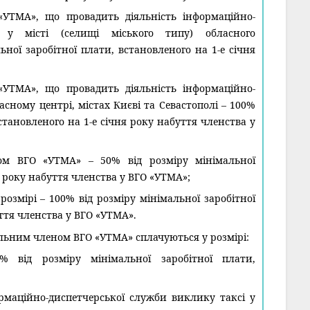
УТМА», що провадить діяльність інформаційно-
 у місті (селищі міського типу) обласного
ьної заробітної плати, встановленого на 1-е січня
УТМА», що провадить діяльність інформаційно-
асному центрі, містах Києві та Севастополі – 100%
встановленого на 1-е січня року набуття членства у
м ВГО «УТМА» – 50% від розміру мінімальної
я року набуття членства у ВГО «УТМА»;
змірі – 100% від розміру мінімальної заробітної
уття членства у ВГО «УТМА».
альним членом ВГО «УТМА» сплачуються у розмірі:
 від розміру мінімальної заробітної плати,
рмаційно-диспетчерської служби виклику таксі у