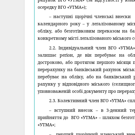
осередку ВГО «УТМА»);
– наступні щорічні членські внески
календарного року – у легалізованому міс
обліку, або безготівковим переказом на б
конкретному місті легалізованого міського 
2.2. Індивідуальний член ВГО «УТМА»
залишає регіон, де він перебуває на об
достроково, або протягом першого місяця п
перерахунку на банківський рахунок місько
перебуває на обліку, або на банківський 
рахунку у відповідного міського (селищно
уповноваженій особі документу про перерах
2.3. Колективний член ВГО «УТМА» спл
– вступний внесок – в 3-денний те
прийняття до ВГО «УТМА» – шляхом безготі
«УТМА»;
– перший щорічний членський внесо